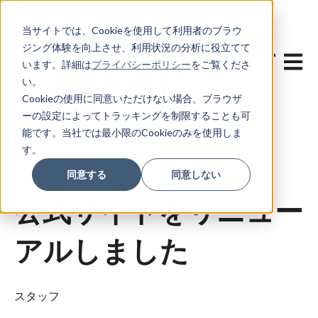
当サイトでは、Cookieを使用して利用者のブラウ
ジルコヴァパートナ
ジング体験を向上させ、利用状況の分析に役立てて
メイン
います。詳細は
プライバシーポリシー
をご覧くださ
ーズ合同会社
い。
Cookieの使用に同意いただけない場合、ブラウザ
ーの設定によってトラッキングを制限することも可
能です。当社では最小限のCookieのみを使用しま
す。
同意する
同意しない
Jun 28, 2025 9:05:27 PM
公式サイトをリニュー
アルしました
スタッフ